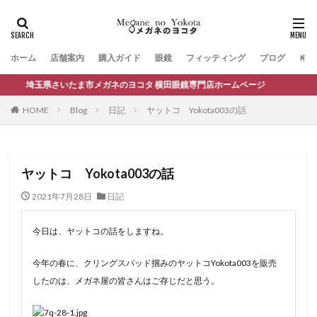
ホーム
店舗案内
購入ガイド
眼鏡
フィッティング
ブログ
お問
埼玉県さいたま市メガネのヨコタ 横田眼鏡専門店ホームページ
HOME
Blog
日記
ヤットコ Yokota003の話
ヤットコ Yokota003の話
2021年7月28日
日記
今日は、ヤットコの話をしますね。
今年の春に、クリングスパッド掴みのヤットコYokota003を販売
したのは、メガネ屋の皆さんはご存じだと思う。