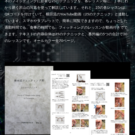
ネのフィッティングに必要な25のテクニックを、各レッスン毎に、丁寧にわ
かり易く沢山の写真を使って解説しています。 それと、25の各レッスンは、
QRコードを付けていて、横田流のYouTube動画（25のテクニック）と連動し
ています。スマホやタブレットで、簡単に閲覧できますので、ちょっとした
通勤時間でも、食事の時間でも、フィッティングのレッスンが動画付きでで
きます。テキストの内容自体は25のテクニックと、番外編の5つの合計で30
のレッスンです。オールカラー全70ページ。