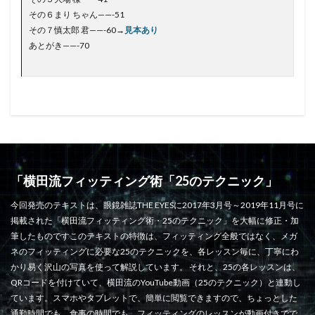
その６まり ちゃん——-51
その７慎太郎 君——-60
→
見本あり
あとがき——-70
「横田流フィッティング術「25のテクニック」
今回発売のテキストは、眼鏡雑誌THE EYESに2017年3月号～2019年11月号に
掲載された「横田流フィッティング術・25のテクニック」を大幅に修正・加
筆したものですこのテキストの特徴は、フィッティング全般ではなく、メガ
ネのフィッティングに必要な25のテクニックを、各レッスン毎に、丁寧にわ
かり易く沢山の写真を使って解説しています。 それと、25の各レッスンは、
QRコードを付けていて、横田流のYouTube動画（25のテクニック）と連動し
ています。スマホやタブレットで、簡単に閲覧できますので、ちょっとした
通勤時間でも、食事の時間でも、フィッティングのレッスンが動画付きでで