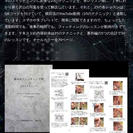
ネのフィッティングに必要な25のテクニックを、各レッスン毎に、丁寧にわ
かり易く沢山の写真を使って解説しています。 それと、25の各レッスンは、
QRコードを付けていて、横田流のYouTube動画（25のテクニック）と連動し
ています。スマホやタブレットで、簡単に閲覧できますので、ちょっとした
通勤時間でも、食事の時間でも、フィッティングのレッスンが動画付きでで
きます。テキストの内容自体は25のテクニックと、番外編の5つの合計で30
のレッスンです。オールカラー全70ページ。