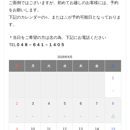
ご面倒ではございますが、初めてお越しのお客様には、予約
をお願いします。
下記のカレンダーの○、または△が予約可能日となっておりま
す。
＊当日をご希望の方は念の為、下記にお電話ください
TEL
０４８－６４１－１４０５
2026年8月
日
月
火
水
木
金
土
1
－
2
3
4
5
6
7
8
－
－
－
－
－
－
△
9
10
11
12
13
14
15