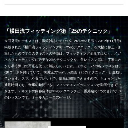
「横田流フィッティング術「25のテクニック」
今回発売のテキストは、眼鏡雑誌THE EYESに2017年3月号～2019年11月号に
掲載された「横田流フィッティング術・25のテクニック」を大幅に修正・加
筆したものですこのテキストの特徴は、フィッティング全般ではなく、メガ
ネのフィッティングに必要な25のテクニックを、各レッスン毎に、丁寧にわ
かり易く沢山の写真を使って解説しています。 それと、25の各レッスンは、
QRコードを付けていて、横田流のYouTube動画（25のテクニック）と連動し
ています。スマホやタブレットで、簡単に閲覧できますので、ちょっとした
通勤時間でも、食事の時間でも、フィッティングのレッスンが動画付きでで
きます。テキストの内容自体は25のテクニックと、番外編の5つの合計で30
のレッスンです。オールカラー全70ページ。