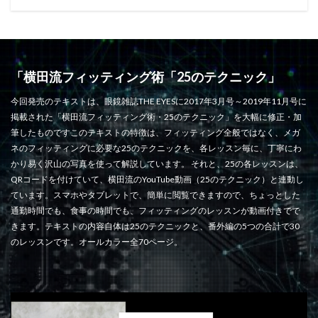
「横田流フィッティング術「25のテクニック」
今回発売のテキストは、眼鏡雑誌THE EYESに2017年3月号～2019年11月号に
掲載された「横田流フィッティング術・25のテクニック」を大幅に修正・加
筆したものですこのテキストの特徴は、フィッティング全般ではなく、メガ
ネのフィッティングに必要な25のテクニックを、各レッスン毎に、丁寧にわ
かり易く沢山の写真を使って解説しています。 それと、25の各レッスンは、
QRコードを付けていて、横田流のYouTube動画（25のテクニック）と連動し
ています。スマホやタブレットで、簡単に閲覧できますので、ちょっとした
通勤時間でも、食事の時間でも、フィッティングのレッスンが動画付きでで
きます。テキストの内容自体は25のテクニックと、番外編の5つの合計で30
のレッスンです。オールカラー全70ページ。