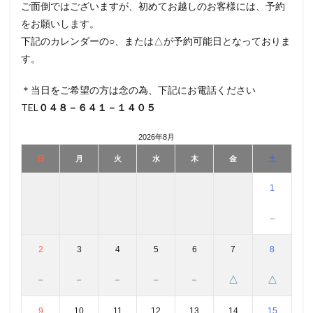
ご面倒ではございますが、初めてお越しのお客様には、予約
をお願いします。
下記のカレンダーの○、または△が予約可能日となっておりま
す。
＊当日をご希望の方は念の為、下記にお電話ください
TEL
０４８－６４１－１４０５
2026年8月
日
月
火
水
木
金
土
1
－
2
3
4
5
6
7
8
－
－
－
－
－
△
△
9
10
11
12
13
14
15