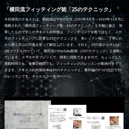
「横田流フィッティング術「25のテクニック」
今回発売のテキストは、眼鏡雑誌THE EYESに2017年3月号～2019年11月号に
掲載された「横田流フィッティング術・25のテクニック」を大幅に修正・加
筆したものですこのテキストの特徴は、フィッティング全般ではなく、メガ
ネのフィッティングに必要な25のテクニックを、各レッスン毎に、丁寧にわ
かり易く沢山の写真を使って解説しています。 それと、25の各レッスンは、
QRコードを付けていて、横田流のYouTube動画（25のテクニック）と連動し
ています。スマホやタブレットで、簡単に閲覧できますので、ちょっとした
通勤時間でも、食事の時間でも、フィッティングのレッスンが動画付きでで
きます。テキストの内容自体は25のテクニックと、番外編の5つの合計で30
のレッスンです。オールカラー全70ページ。