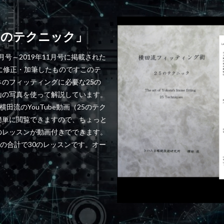
5のテクニック」
3月号～2019年11月号に掲載された
に修正・加筆したものですこのテ
のフィッティングに必要な25の
山の写真を使って解説しています。
田流のYouTube動画（25のテク
簡単に閲覧できますので、ちょっと
のレッスンが動画付きでできます。
の合計で30のレッスンです。オー