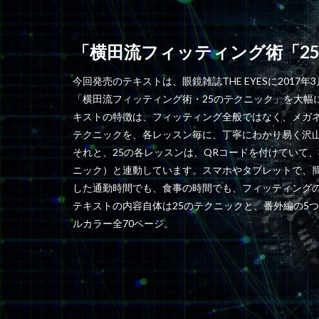
「横田流フィッティング術「2
今回発売のテキストは、眼鏡雑誌THE EYESに2017年
「横田流フィッティング術・25のテクニック」を大幅
キストの特徴は、フィッティング全般ではなく、メガネ
テクニックを、各レッスン毎に、丁寧にわかり易く沢
それと、25の各レッスンは、QRコードを付けていて、横
ニック）と連動しています。スマホやタブレットで、
した通勤時間でも、食事の時間でも、フィッティング
テキストの内容自体は25のテクニックと、番外編の5つ
ルカラー全70ページ。