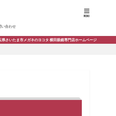
問い合わせ
記2
記1
市メガネのヨコタ 横田眼鏡専門店ホームページ