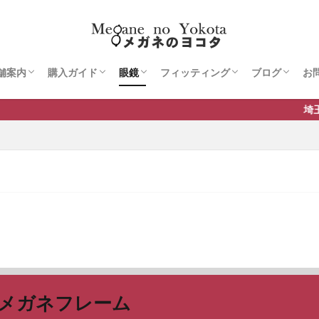
舗案内
購入ガイド
眼鏡
フィッティング
ブログ
お
MAP
ご挨拶
眼鏡購入手順
Q&A
視力・視機能検査
強度近視用メガネ
遠近両用メガネ
パソコン用メガネ
大きいメガネ
深視力用メガネ
丸メガネ
眼瞼下垂矯正メガネ
跳ね上げメガネ
携帯・折りたたみメガネ
剣道＆スポーツ用メガネ
子供用メガネ
幼児用メガネ
ジュニア・スポーツメガネ
横田流フィッティング術
テクニックブック
フィッティングテキスト2
フィッティングテキスト3
フィッティングテキスト4
フィッティングテキスト5
フィッティングテキスト6
テクニック動画
Blog
店長の料理日
店長の料理日
テレビ出演
埼玉県さいたま
メガネフレーム