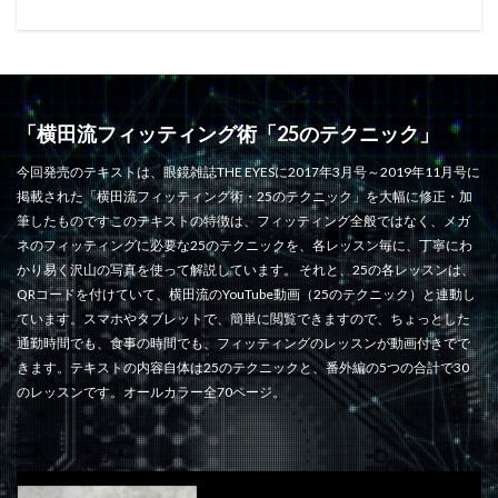
「横田流フィッティング術「25のテクニック」
今回発売のテキストは、眼鏡雑誌THE EYESに2017年3月号～2019年11月号に
掲載された「横田流フィッティング術・25のテクニック」を大幅に修正・加
筆したものですこのテキストの特徴は、フィッティング全般ではなく、メガ
ネのフィッティングに必要な25のテクニックを、各レッスン毎に、丁寧にわ
かり易く沢山の写真を使って解説しています。 それと、25の各レッスンは、
QRコードを付けていて、横田流のYouTube動画（25のテクニック）と連動し
ています。スマホやタブレットで、簡単に閲覧できますので、ちょっとした
通勤時間でも、食事の時間でも、フィッティングのレッスンが動画付きでで
きます。テキストの内容自体は25のテクニックと、番外編の5つの合計で30
のレッスンです。オールカラー全70ページ。