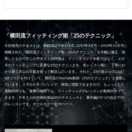
「横田流フィッティング術「25のテクニック」
今回発売のテキストは、眼鏡雑誌THE EYESに2017年3月号～2019年11月号に
掲載された「横田流フィッティング術・25のテクニック」を大幅に修正・加
筆したものですこのテキストの特徴は、フィッティング全般ではなく、メガ
ネのフィッティングに必要な25のテクニックを、各レッスン毎に、丁寧にわ
かり易く沢山の写真を使って解説しています。 それと、25の各レッスンは、
QRコードを付けていて、横田流のYouTube動画（25のテクニック）と連動し
ています。スマホやタブレットで、簡単に閲覧できますので、ちょっとした
通勤時間でも、食事の時間でも、フィッティングのレッスンが動画付きでで
きます。テキストの内容自体は25のテクニックと、番外編の5つの合計で30
のレッスンです。オールカラー全70ページ。